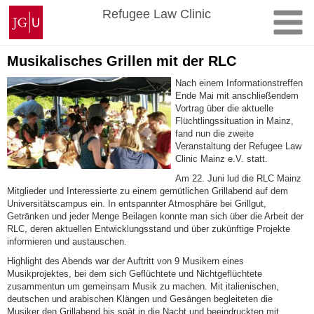
Skip
Johannes
Refugee Law Clinic
to
Gutenberg
content
University
Mainz
Musikalisches Grillen mit der RLC
Nach einem Informationstreffen
Ende Mai mit anschließendem
Vortrag über die aktuelle
Flüchtlingssituation in Mainz,
fand nun die zweite
Veranstaltung der Refugee Law
Clinic Mainz e.V. statt.
Am 22. Juni lud die RLC Mainz
Mitglieder und Interessierte zu einem gemütlichen Grillabend auf dem
Universitätscampus ein. In entspannter Atmosphäre bei Grillgut,
Getränken und jeder Menge Beilagen konnte man sich über die Arbeit der
RLC, deren aktuellen Entwicklungsstand und über zukünftige Projekte
informieren und austauschen.
Highlight des Abends war der Auftritt von 9 Musikern eines
Musikprojektes, bei dem sich Geflüchtete und Nichtgeflüchtete
zusammentun um gemeinsam Musik zu machen. Mit italienischen,
deutschen und arabischen Klängen und Gesängen begleiteten die
Musiker den Grillabend bis spät in die Nacht und beeindruckten mit