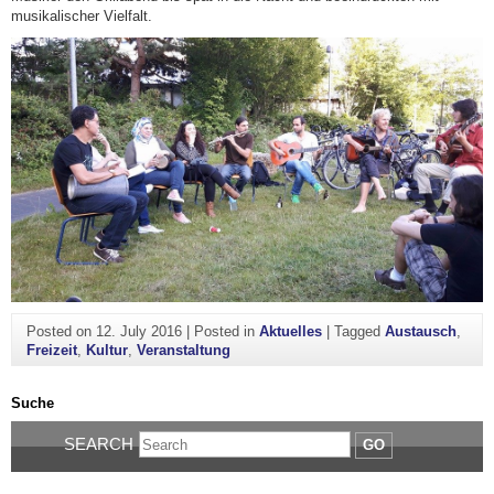
musikalischer Vielfalt.
Posted on
12. July 2016
|
Posted in
Aktuelles
|
Tagged
Austausch
,
Freizeit
,
Kultur
,
Veranstaltung
Suche
SEARCH
GO