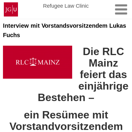
Skip
Johannes
Refugee Law Clinic
to
Gutenberg
content
University
Mainz
Interview mit Vorstandsvorsitzendem Lukas
Fuchs
Die RLC
Mainz
feiert das
einjährige
Bestehen –
ein Resümee mit
Vorstandvorsitzendem